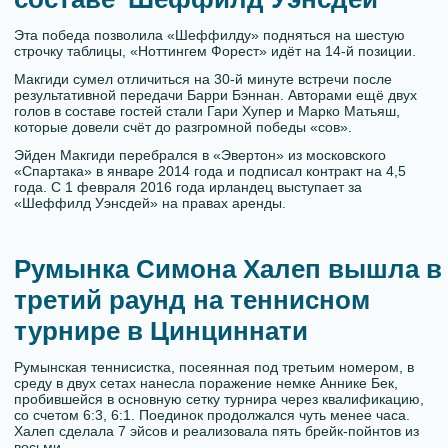
Эта победа позволила «Шеффилду» подняться на шестую
строчку таблицы, «Ноттингем Форест» идёт на 14-й позиции.
Макгиди сумел отличиться на 30-й минуте встречи после
результативной передачи Барри Бэннан. Авторами ещё двух
голов в составе гостей стали Гари Хупер и Марко Матьяш,
которые довели счёт до разгромной победы «сов».
Эйден Макгиди перебрался в «Эвертон» из московского
«Спартака» в январе 2014 года и подписал контракт на 4,5
года. С 1 февраля 2016 года ирландец выступает за
«Шеффилд Уэнсдей» на правах аренды.
Румынка Симона Халеп вышла в
третий раунд на теннисном
турнире в Цинциннати
Румынская теннисистка, посеянная под третьим номером, в
среду в двух сетах нанесла поражение немке Аннике Бек,
пробившейся в основную сетку турнира через квалификацию,
со счетом 6:3, 6:1. Поединок продолжался чуть менее часа.
Халеп сделала 7 эйсов и реализовала пять брейк-пойнтов из
восьми.