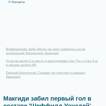
Контакты
Возвращение Заба Джуды на ринг сорвалось из-за
поддельной боксерской лицензии
Устюгов занял 2-е место в многодневке Ски Тур и стал 4-м
в общем зачёте КМ
Евгений Корноухов: Салават не простил и наказал
Авангард
Макгиди забил первый гол в
составе 'Шеффилд Уэнсдей'