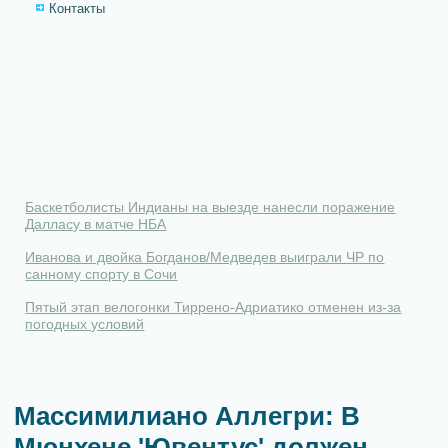
Контакты
Баскетболисты Индианы на выезде нанесли поражение
Далласу в матче НБА
Иванова и двойка Богданов/Медведев выиграли ЧР по
санному спорту в Сочи
Пятый этап велогонки Тиррено-Адриатико отменен из-за
погодных условий
Массимилиано Аллегри: В
Мюнхене 'Ювентус' должен