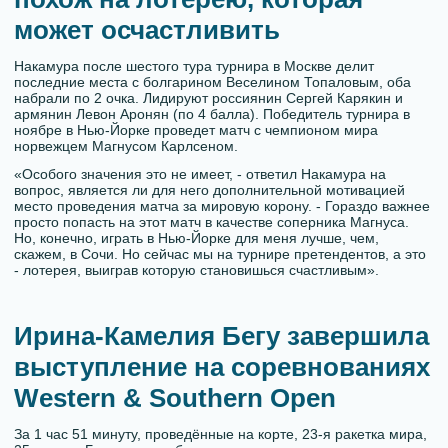
может осчастливить
Накамура после шестого тура турнира в Москве делит
последние места с болгарином Веселином Топаловым, оба
набрали по 2 очка. Лидируют россиянин Сергей Карякин и
армянин Левон Аронян (по 4 балла). Победитель турнира в
ноябре в Нью-Йорке проведет матч с чемпионом мира
норвежцем Магнусом Карлсеном.
«Особого значения это не имеет, - ответил Накамура на
вопрос, является ли для него дополнительной мотивацией
место проведения матча за мировую корону. - Гораздо важнее
просто попасть на этот матч в качестве соперника Магнуса.
Но, конечно, играть в Нью-Йорке для меня лучше, чем,
скажем, в Сочи. Но сейчас мы на турнире претендентов, а это
- лотерея, выиграв которую становишься счастливым».
Ирина-Камелия Бегу завершила
выступление на соревнованиях
Western & Southern Open
За 1 час 51 минуту, проведённые на корте, 23-я ракетка мира,