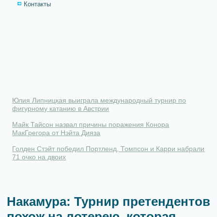
Контакты
Юлия Липницкая выиграла международный турнир по
фигурному катанию в Австрии
Майк Тайсон назвал причины поражения Конора
МакГрегора от Нэйта Дияза
Голден Стэйт победил Портленд, Томпсон и Карри набрали
71 очко на двоих
Накамура: Турнир претендентов
похож на лотерею, которая