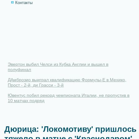
Контакты
Эвертон выбил Челси из Кубка Англии и вышел в
полуфинал
ДАмброзио выиграл квалификацию Формулы-Е в Мехико,
Прост - 2-й, ди Грасси - 3-й
Ювентус побил рекорд чемпионата Италии, не пропустив в
10 матчах подряд
Дюрица: 'Локомотиву' пришлось
тяжело в матче с 'Краснодаром',