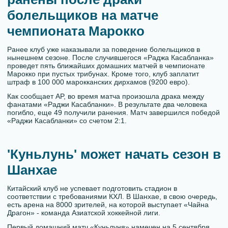
болельщиков на матче
чемпионата Марокко
Ранее клуб уже наказывали за поведение болельщиков в
нынешнем сезоне. После случившегося «Раджа Касабланка»
проведет пять ближайших домашних матчей в чемпионате
Марокко при пустых трибунах. Кроме того, клуб заплатит
штраф в 100 000 марокканских дирхамов (9200 евро).
Как сообщает AP, во время матча произошла драка между
фанатами «Раджи Касабланки». В результате два человека
погибло, еще 49 получили ранения. Матч завершился победой
«Раджи Касабланки» со счетом 2:1.
'Куньлунь' может начать сезон в
Шанхае
Китайский клуб не успевает подготовить стадион в
соответствии с требованиями КХЛ. В Шанхае, в свою очередь,
есть арена на 8000 зрителей, на которой выступает «Чайна
Драгон» - команда Азиатской хоккейной лиги.
Первый домашний матч «Куньлуня» намечен на 5 сентября.