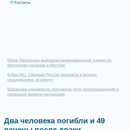
Контакты
Юлия Липницкая выиграла международный турнир по
фигурному катанию в Австрии
Кубок IBU. Сборная России выиграла и вторую
сегодняшнюю эстафету
Шарапова опровергла получение пяти предупреждений о
грядущем запрете мельдония
Два человека погибли и 49
ранены после драки