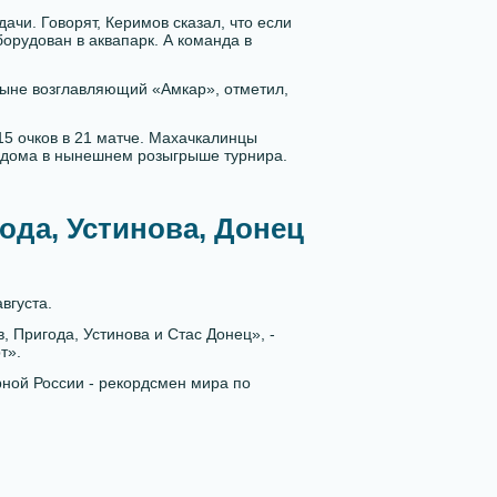
ачи. Говорят, Керимов сказал, что если
борудован в аквапарк. А команда в
ныне возглавляющий «Амкар», отметил,
5 очков в 21 матче. Махачкалинцы
 дома в нынешнем розыгрыше турнира.
да, Устинова, Донец
вгуста.
, Пригода, Устинова и Стас Донец», -
т».
рной России - рекордсмен мира по