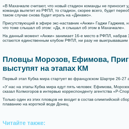
«В Махачкале считают, что новый стадион команды не приносит уд
команда вылетит из РФПЛ, то стадион, скорее всего, будет перео
таком случае снова будет играть на «Динамо».
Присутствующий в эфире экс-наставник «Анжи» Гаджи Гаджиев, 
что тоже слышал об этом: «Да, я слышал об этом в Махачкале».
На данный момент «Анжи» занимает 16-е место в РФПЛ, набрав 1
остаются единственным клубом РФПЛ, ни разу не выигрывавшим
Пловцы Морозов, Ефимова, Приго
выступят на этапах КМ
Первый этап Кубка мира стартует во французском Шартре 26-27 а
«У нас на этапы Кубка мира едут пять человек: Ефимова, Морозов
сказал Колмогоров в интервью корреспонденту агентства «Р-Спор
Только один из этих пловцов не входит в состав олимпийской сбо
плаванию на короткой воде Донец.
Читайте также: