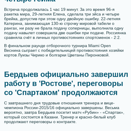
Встреча продолжалась 1 час 19 минут. За это время 96-я
ракетка мира, 29-летняя Елена, сделала три эйса и четыре
брейка, допустив при этом одну двойную ошибку. 22-летняя
Катерина, занимающая 130-ю строчку мировой табели о
рангах, ни разу не брала подачу соперницы, выполнила одну
подачу навылет совершила две ошибки при подаче. Россиянка
сравняла счёт в личных противостояниях спортсменок - 2:2.
В финальном раунде отборочного турнира Miami Open
Веснина сыграет с победительницей противостояния хозяйки
кортов Луизы Чирико и болгарки Цветаны Пиронковой.
Бердыев официально завершил
работу в 'Ростове', переговоры
со 'Спартаком' продолжаются
С завтрашнего дня трудовые отношения тренера и вице-
чемпиона России-2015/16 официально завершены. Весьма
вероятно, завтра Бердыев посетит матч «Рубин» - «Спартак»,
который состоится в Казани. Тренер и красно-белый клуб
продолжают переговоры о контракте.