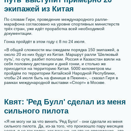
экипажей из Китая
По словам Гири, проведение международного ралли-
марафона согласовано на уровне спортивных министерств
трёх стран, уже идёт проработка всей необходимой
документации.
Гонка пройдёт в этом году с 8 по 24 июля.
«В общей сложности мы ожидаем порядка 150 экипажей, а
около 20 из них будут из Китая. Маршрут ралли 'Шелковый
путь', по сути, разбит пополам. Россия и Казахстан взяли на
себя половину дистанции и дней гонки, и столько же
приходится на территорию Китая. 5000 километров мы
пройдём по территории Китайской Народной Республики,
чтобы 24 июля быть на финише в Пекине», - сказал Гиря в
рамках международной выставки «Спорт» в Москве.
Квят: 'Ред Булл' сделал из меня
сильного пилота
«Я не могу ни за что винить 'Ред Булл' - они сделали из меня
сильного пилота. Да, из-за того, что произошло пару месяцев
назад, я не так силен, как раньше, но это не оправдание - это