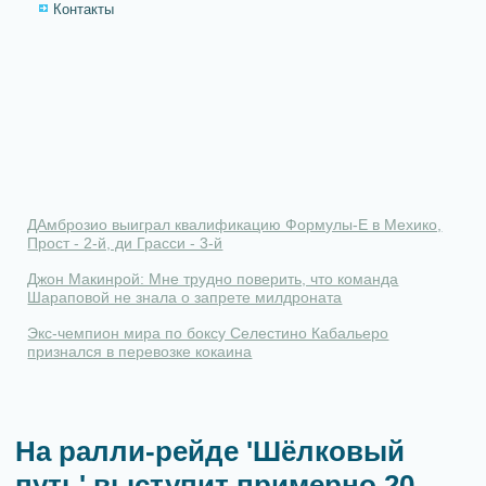
Контакты
ДАмброзио выиграл квалификацию Формулы-Е в Мехико,
Прост - 2-й, ди Грасси - 3-й
Джон Макинрой: Мне трудно поверить, что команда
Шараповой не знала о запрете милдроната
Экс-чемпион мира по боксу Селестино Кабальеро
признался в перевозке кокаина
На ралли-рейде 'Шёлковый
путь' выступит примерно 20