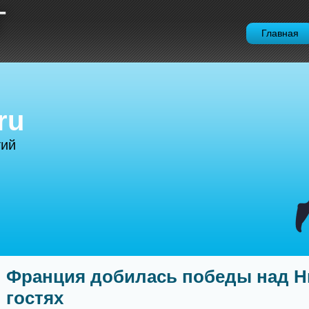
Т
Главная
ru
тий
Франция добилась победы над Н
гостях