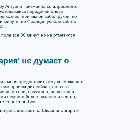
ру Антуана Гризманна со штрафного.
ользовавшись передачей Блеза
е хозяев, причём он забил рукой, но
й минуте, но Франция успела забить
2.
поле все 90 минут, но не отметился
ария' не думает о
сил меня предоставить ему возможность
 ним происходит сейчас, но о его
ена, но они, возможно, являются и
ами немного более гуманно и честно,
е Four-Four-Two. .
не рассчитывает на Швайнштайгера и