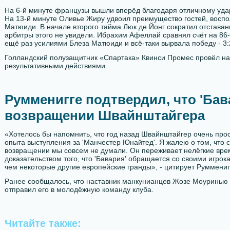
На 6-й минуте французы вышли вперёд благодаря отличному уда
На 13-й минуте Оливье Жиру удвоил преимущество гостей, восп
Матюиди. В начале второго тайма Люк де Йонг сократил отставани
арбитры этого не увидели. Ибрахим Афеллай сравнял счёт на 86-
ещё раз усилиями Блеза Матюиди и всё-таки вырвала победу - 3:
Голландский полузащитник «Спартака» Квинси Промес провёл на 
результативными действиями.
Румменигге подтвердил, что 'Бав
возвращении Швайнштайгера
«Хотелось бы напомнить, что год назад Швайнштайгер очень про
опыта выступления за 'Манчестер Юнайтед'. Я жалею о том, что с
возвращении мы совсем не думали. Он переживает нелёгкие врем
доказательством того, что 'Бавария' обращается со своими игрок
чем некоторые другие европейские гранды», - цитирует Румменигг
Ранее сообщалось, что наставник манкунианцев Жозе Моуринью 
отправил его в молодёжную команду клуба.
Читайте также: