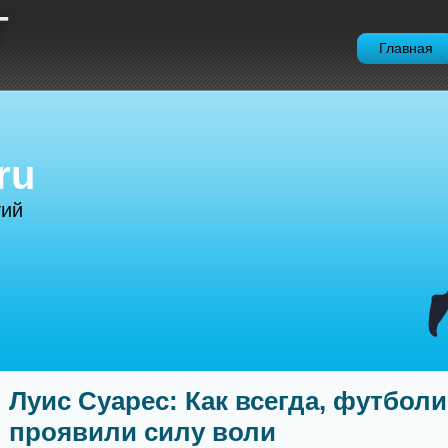
Т
Главная
ru
тий
Луис Суарес: Как всегда, футбол
проявили силу воли