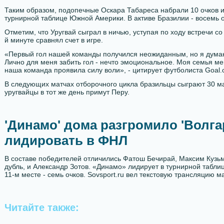
Таким образом, подопечные Оскара Табареса набрали 10 очков и
турнирной таблице Южной Америки. В активе Бразилии - восемь о
Отметим, что Уругвай сыграл в ничью, уступая по ходу встречи со
й минуте сравнял счет в игре.
«Первый гол нашей команды получился неожиданным, но я думаю,
Лично для меня забить гол - нечто эмоциональное. Моя семья ме
наша команда проявила силу воли», - цитирует футболиста Goal.
В следующих матчах отборочного цикла бразильцы сыграют 30 ма
уругвайцы в тот же день примут Перу.
'Динамо' дома разгромило 'Волга
лидировать в ФНЛ
В составе победителей отличились Фатош Бечирай, Максим Кузьм
дубль, и Александр Зотов. «Динамо» лидирует в турнирной таблиц
11-м месте - семь очков. Sovsport.ru вел текстовую трансляцию м
Читайте также: