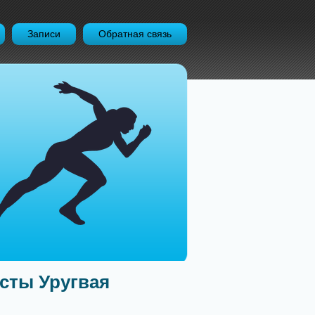
Записи
Обратная связь
исты Уругвая