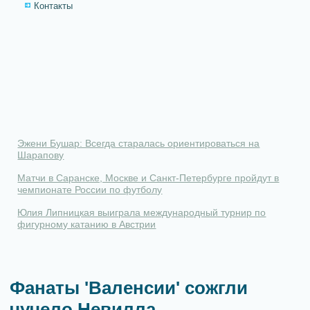
Контакты
Эжени Бушар: Всегда старалась ориентироваться на
Шарапову
Матчи в Саранске, Москве и Санкт-Петербурге пройдут в
чемпионате России по футболу
Юлия Липницкая выиграла международный турнир по
фигурному катанию в Австрии
Фанаты 'Валенсии' сожгли
чучело Невилла