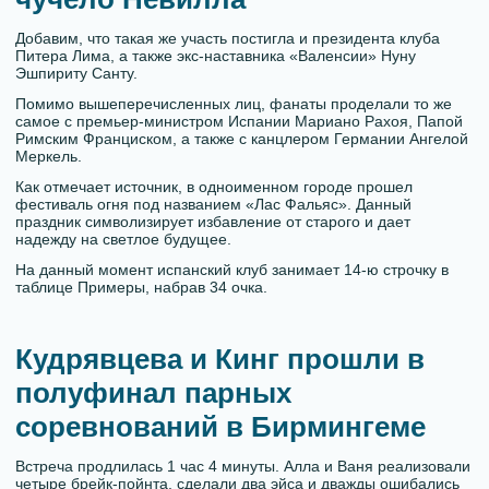
Добавим, что такая же участь постигла и президента клуба
Питера Лима, а также экс-наставника «Валенсии» Нуну
Эшпириту Санту.
Помимо вышеперечисленных лиц, фанаты проделали то же
самое с премьер-министром Испании Мариано Рахоя, Папой
Римским Франциском, а также с канцлером Германии Ангелой
Меркель.
Как отмечает источник, в одноименном городе прошел
фестиваль огня под названием «Лас Фальяс». Данный
праздник символизирует избавление от старого и дает
надежду на светлое будущее.
На данный момент испанский клуб занимает 14-ю строчку в
таблице Примеры, набрав 34 очка.
Кудрявцева и Кинг прошли в
полуфинал парных
соревнований в Бирмингеме
Встреча продлилась 1 час 4 минуты. Алла и Ваня реализовали
четыре брейк-пойнта, сделали два эйса и дважды ошибались