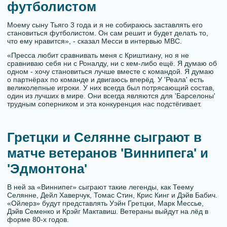
футболистом
Моему сыну Тьяго 3 года и я не собираюсь заставлять его
становиться футболистом. Он сам решит и будет делать то,
что ему нравится», - сказал Месси в интервью MBC.
«Пресса любит сравнивать меня с Криштиану, но я не
сравниваю себя ни с Роналду, ни с кем-либо ещё. Я думаю об
одном - хочу становиться лучше вместе с командой. Я думаю
о партнёрах по команде и двигаюсь вперёд. У 'Реала' есть
великолепные игроки. У них всегда был потрясающий состав,
один из лучших в мире. Они всегда являются для 'Барселоны'
трудным соперником и эта конкуренция нас подстёгивает.
Гретцки и Селянне сыграют в
матче ветеранов 'Виннипега' и
'Эдмонтона'
В ней за «Виннипег» сыграют такие легенды, как Теему
Селянне, Дейл Хаверчук, Томас Стин, Крис Кинг и Дэйв Бабич.
«Ойлерз» будут представлять Уэйн Гретцки, Марк Мессье,
Дэйв Семенко и Крэйг Мактавиш. Ветераны выйдут на лёд в
форме 80-х годов.