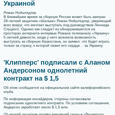
Украиной
Роман Нойштедтер
В ближайшее время за сборную России может быть заигран
28-летний защитник «Шальке» Роман Нойштедтер, уверяющий
всех вокруг, что мечтает выступать под руководством Леонида
Слуцкого. Однако как следует из обнаружившегося на
просторах интернета интервью Романа телеканалу «Украину»
5-летней давности, когда у него возникла возможность
выступать за сборную Казахстана, он заявил, что будет играть
только за страну, к которой лежит его сердце… за Украину.
'Клипперс' подписали с Аланом
Андерсоном однолетний
контракт на $ 1,5
Об этом сообщается на официальном сайте калифорнийского
клуба.
По информации инсайдеров, стороны согласовали
подписание однолетнего контракта. По условиям соглашения,
Андерсон заработает около $ 1,5 млн.
33-летний защитник провёл минувший сезон в «Вашингтон