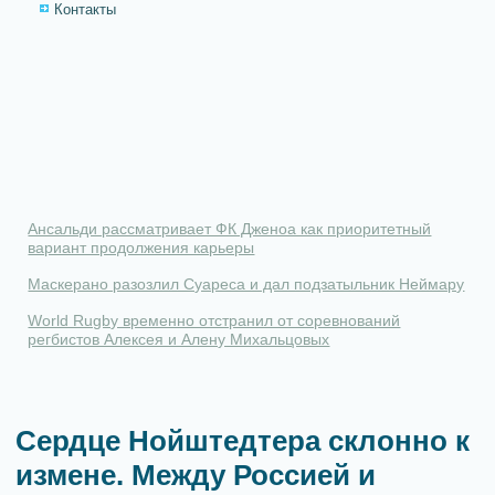
Контакты
Ансальди рассматривает ФК Дженоа как приоритетный
вариант продолжения карьеры
Маскерано разозлил Суареса и дал подзатыльник Неймару
World Rugby временно отстранил от соревнований
регбистов Алексея и Алену Михальцовых
Сердце Нойштедтера склонно к
измене. Между Россией и