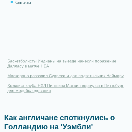
Контакты
Баскетболисты Индианы на выезде нанесли поражение
Далласу в матче НБА
Маскерано разозлил Суареса и дал подзатыльник Неймару
Хоккеист клуба НХЛ Пингвинз Малкин вернулся в Питтсбург
для медобследования
Как англичане споткнулись о
Голландию на 'Уэмбли'