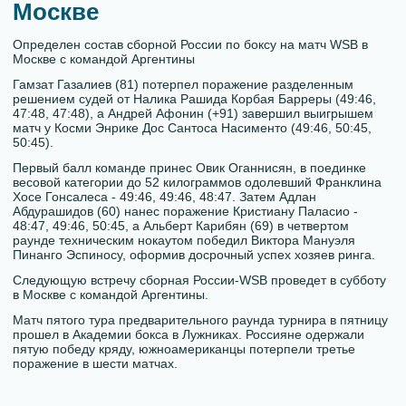
Москве
Определен состав сборной России по боксу на матч WSB в
Москве с командой Аргентины
Гамзат Газалиев (81) потерпел поражение разделенным
решением судей от Налика Рашида Корбая Барреры (49:46,
47:48, 47:48), а Андрей Афонин (+91) завершил выигрышем
матч у Косми Энрике Дос Сантоса Насименто (49:46, 50:45,
50:45).
Первый балл команде принес Овик Оганнисян, в поединке
весовой категории до 52 килограммов одолевший Франклина
Хосе Гонсалеса - 49:46, 49:46, 48:47. Затем Адлан
Абдурашидов (60) нанес поражение Кристиану Паласио -
48:47, 49:46, 50:45, а Альберт Карибян (69) в четвертом
раунде техническим нокаутом победил Виктора Мануэля
Пинанго Эспиносу, оформив досрочный успех хозяев ринга.
Следующую встречу сборная России-WSB проведет в субботу
в Москве с командой Аргентины.
Матч пятого тура предварительного раунда турнира в пятницу
прошел в Академии бокса в Лужниках. Россияне одержали
пятую победу кряду, южноамериканцы потерпели третье
поражение в шести матчах.