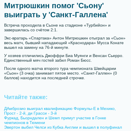
Митрюшкин помог 'Сьону'
выиграть у 'Санкт-Галлена'
Встреча проходила в Сьоне на стадионе «Турбийон» и
завершилась со счётом 2:1.
Экс-вратарь «Спартака» Антон Митрюшкин отыграл за «Сьон»
весь матч, бывший нападающий «Краснодара» Мусса Конате
вышел на замену на 76-й минуте.
У хозяев отличились Джоффри Биа Муянги и Венсан Сьерро.
Единственный мяч гостей забил Роман Бюсс.
После одного матча второго тура чемпионата Швейцарии
«Сьон» (3 очка) занимает пятое место. «Санкт-Галлен» (0
баллов) находится на последней строчке.
Читайте также:
ДАмброзио выиграл квалификацию Формулы-Е в Мехико,
Прост - 2-й, ди Грасси - 3-й
Фуркад, Бьорндален и Шемп примут участие в Гонке
чемпионов в Тюмени
Эвертон выбил Челси из Кубка Англии и вышел в полуфинал