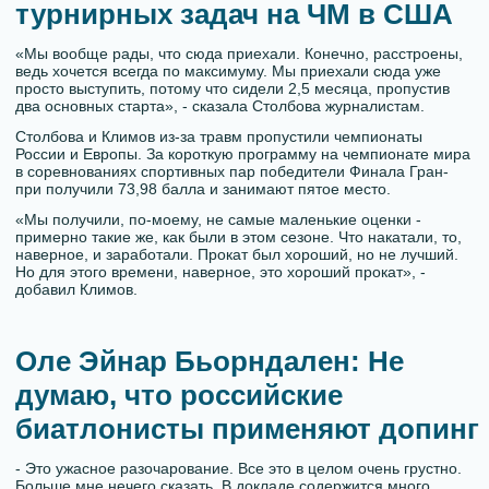
турнирных задач на ЧМ в США
«Мы вообще рады, что сюда приехали. Конечно, расстроены,
ведь хочется всегда по максимуму. Мы приехали сюда уже
просто выступить, потому что сидели 2,5 месяца, пропустив
два основных старта», - сказала Столбова журналистам.
Столбова и Климов из-за травм пропустили чемпионаты
России и Европы. За короткую программу на чемпионате мира
в соревнованиях спортивных пар победители Финала Гран-
при получили 73,98 балла и занимают пятое место.
«Мы получили, по-моему, не самые маленькие оценки -
примерно такие же, как были в этом сезоне. Что накатали, то,
наверное, и заработали. Прокат был хороший, но не лучший.
Но для этого времени, наверное, это хороший прокат», -
добавил Климов.
Оле Эйнар Бьорндален: Не
думаю, что российские
биатлонисты применяют допинг
- Это ужасное разочарование. Все это в целом очень грустно.
Больше мне нечего сказать. В докладе содержится много