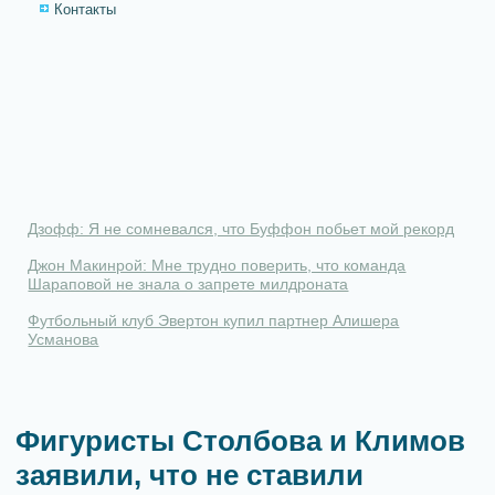
Контакты
Дзофф: Я не сомневался, что Буффон побьет мой рекорд
Джон Макинрой: Мне трудно поверить, что команда
Шараповой не знала о запрете милдроната
Футбольный клуб Эвертон купил партнер Алишера
Усманова
Фигуристы Столбова и Климов
заявили, что не ставили