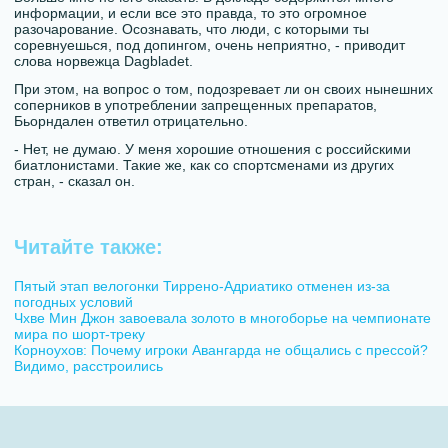
информации, и если все это правда, то это огромное
разочарование. Осознавать, что люди, с которыми ты
соревнуешься, под допингом, очень неприятно, - приводит
слова норвежца Dagbladet.
При этом, на вопрос о том, подозревает ли он своих нынешних
соперников в употреблении запрещенных препаратов,
Бьорндален ответил отрицательно.
- Нет, не думаю. У меня хорошие отношения с российскими
биатлонистами. Такие же, как со спортсменами из других
стран, - сказал он.
Читайте также:
Пятый этап велогонки Тиррено-Адриатико отменен из-за
погодных условий
Чхве Мин Джон завоевала золото в многоборье на чемпионате
мира по шорт-треку
Корноухов: Почему игроки Авангарда не общались с прессой?
Видимо, расстроились