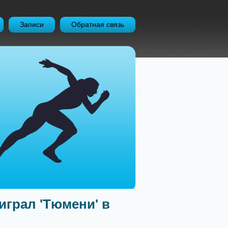
Записи
Обратная связь
оиграл 'Тюмени' в