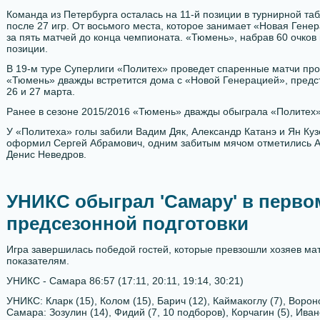
Команда из Петербурга осталась на 11-й позиции в турнирной таб
после 27 игр. От восьмого места, которое занимает «Новая Генер
за пять матчей до конца чемпионата. «Тюмень», набрав 60 очков 
позиции.
В 19-м туре Суперлиги «Политех» проведет спаренные матчи прот
«Тюмень» дважды встретится дома с «Новой Генерацией», предс
26 и 27 марта.
Ранее в сезоне 2015/2016 «Тюмень» дважды обыграла «Политех» в
У «Политеха» голы забили Вадим Дяк, Александр Катанэ и Ян Куз
оформил Сергей Абрамович, одним забитым мячом отметились А
Денис Неведров.
УНИКС обыграл 'Самару' в перво
предсезонной подготовки
Игра завершилась победой гостей, которые превзошли хозяев ма
показателям.
УНИКС - Самара 86:57 (17:11, 20:11, 19:14, 30:21)
УНИКС: Кларк (15), Колом (15), Барич (12), Каймакоглу (7), Вороно
Самара: Зозулин (14), Фидий (7, 10 подборов), Корчагин (5), Ивано