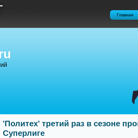
Т
Главная
ru
тий
'Политех' третий раз в сезоне пр
Суперлиге