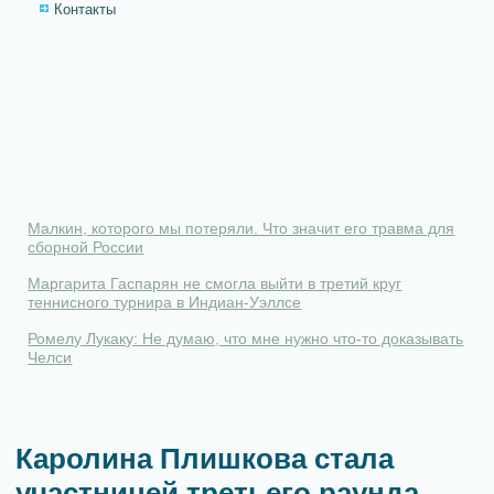
Контакты
Малкин, которого мы потеряли. Что значит его травма для
сборной России
Маргарита Гаспарян не смогла выйти в третий круг
теннисного турнира в Индиан-Уэллсе
Ромелу Лукаку: Не думаю, что мне нужно что-то доказывать
Челси
Каролина Плишкова стала
участницей третьего раунда