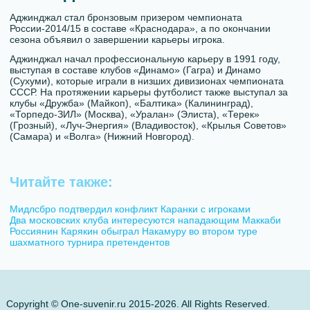
Аджинджал стал бронзовым призером чемпионата
России-2014/15 в составе «Краснодара», а по окончании
сезона объявил о завершении карьеры игрока.
Аджинджал начал профессиональную карьеру в 1991 году,
выступая в составе клубов «Динамо» (Гагра) и Динамо
(Сухуми), которые играли в низших дивизионах чемпионата
СССР. На протяжении карьеры футболист также выступал за
клубы «Дружба» (Майкоп), «Балтика» (Калининград),
«Торпедо-ЗИЛ» (Москва), «Уралан» (Элиста), «Терек»
(Грозный), «Луч-Энергия» (Владивосток), «Крылья Советов»
(Самара) и «Волга» (Нижний Новгород).
Читайте также:
Мидлсбро подтвердил конфликт Каранки с игроками
Два московских клуба интересуются нападающим Маккаби
Россиянин Карякин обыграл Накамуру во втором туре
шахматного турнира претендентов
Copyright © One-suvenir.ru 2015-2026. All Rights Reserved.