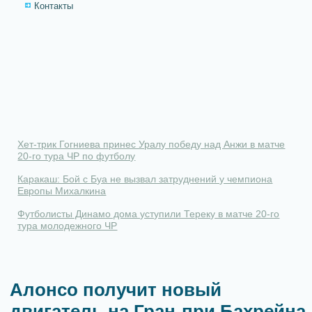
Контакты
Хет-трик Гогниева принес Уралу победу над Анжи в матче
20-го тура ЧР по футболу
Каракаш: Бой с Буа не вызвал затруднений у чемпиона
Европы Михалкина
Футболисты Динамо дома уступили Тереку в матче 20-го
тура молодежного ЧР
Алонсо получит новый
двигатель на Гран-при Бахрейна