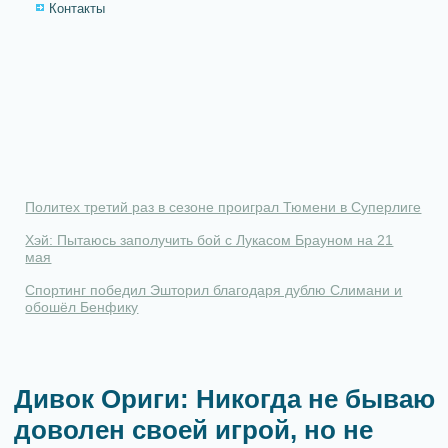
Контакты
Политех третий раз в сезоне проиграл Тюмени в Суперлиге
Хэй: Пытаюсь заполучить бой с Лукасом Брауном на 21
мая
Спортинг победил Эшторил благодаря дублю Слимани и
обошёл Бенфику
Дивок Ориги: Никогда не бываю
доволен своей игрой, но не