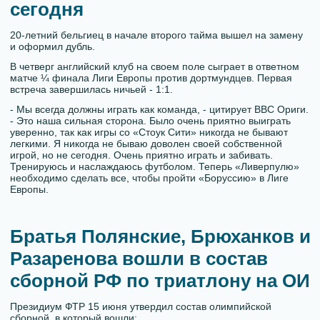
сегодня
20-летний бельгиец в начале второго тайма вышел на замену
и оформил дубль.
В четверг английский клуб на своем поле сыграет в ответном
матче ¼ финала Лиги Европы против дортмундцев. Первая
встреча завершилась ничьей - 1:1.
- Мы всегда должны играть как команда, - цитирует BBC Ориги.
- Это наша сильная сторона. Было очень приятно выиграть
уверенно, так как игры со «Стоук Сити» никогда не бывают
легкими. Я никогда не бываю доволен своей собственной
игрой, но не сегодня. Очень приятно играть и забивать.
Тренируюсь и наслаждаюсь футболом. Теперь «Ливерпулю»
необходимо сделать все, чтобы пройти «Боруссию» в Лиге
Европы.
Братья Полянские, Брюханков и
Разаренова вошли в состав
сборной РФ по триатлону на ОИ
Президиум ФТР 15 июня утвердил состав олимпийской
сборной, в который вошли: